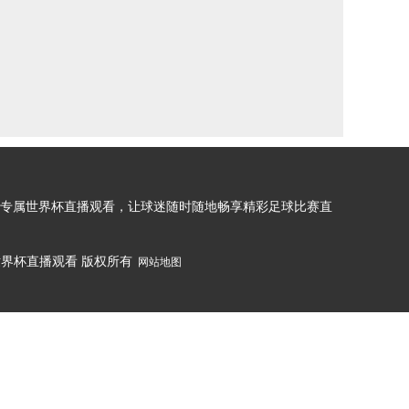
专属世界杯直播观看，让球迷随时随地畅享精彩足球比赛直
网,世界杯直播观看 版权所有
网站地图