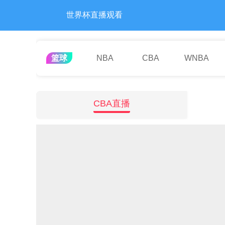
世界杯直播观看
篮球
NBA
CBA
WNBA
CBA直播