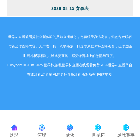
2026-08-15 赛事表
世界杯直播观看提供全新体验的足球直播服务，免费观看高清赛事，涵盖各大联赛
与新足球直播内容。无广告干扰，流畅播放，打造专属世界杯直播观看，让球迷随
时随地畅享精彩足球比赛直播，感受绿茵场上的激情与速度。
Copyright © 2018-2025 世界杯直播,世界杯直播在线观看免费,2026世界杯直播平台
网站地图
在线观看,24直播网,世界杯直播观看 版权所有
足球
篮球
录像
世界杯
足球赛事