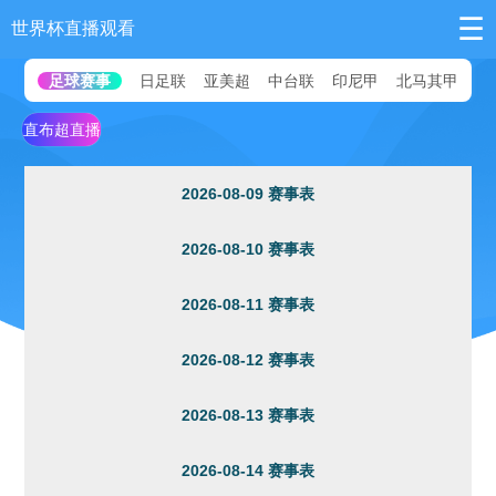
☰
世界杯直播观看
足球赛事
日足联
亚美超
中台联
印尼甲
北马其甲
澳
直布超直播
2026-08-09 赛事表
2026-08-10 赛事表
2026-08-11 赛事表
2026-08-12 赛事表
2026-08-13 赛事表
2026-08-14 赛事表