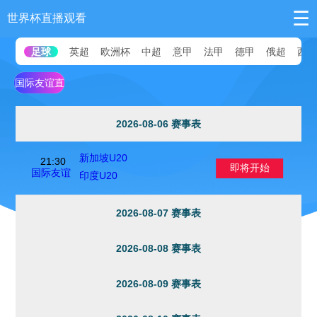
☰
世界杯直播观看
足球
英超
欧洲杯
中超
意甲
法甲
德甲
俄超
西
国际友谊直
播
2026-08-06 赛事表
新加坡U20
21:30
即将开始
VS
国际友谊
印度U20
2026-08-07 赛事表
2026-08-08 赛事表
2026-08-09 赛事表