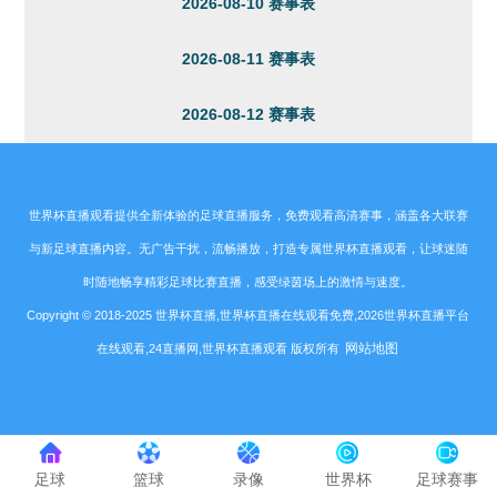
2026-08-10 赛事表
2026-08-11 赛事表
2026-08-12 赛事表
世界杯直播观看提供全新体验的足球直播服务，免费观看高清赛事，涵盖各大联赛
与新足球直播内容。无广告干扰，流畅播放，打造专属世界杯直播观看，让球迷随
时随地畅享精彩足球比赛直播，感受绿茵场上的激情与速度。
Copyright © 2018-2025 世界杯直播,世界杯直播在线观看免费,2026世界杯直播平台
网站地图
在线观看,24直播网,世界杯直播观看 版权所有
足球
篮球
录像
世界杯
足球赛事