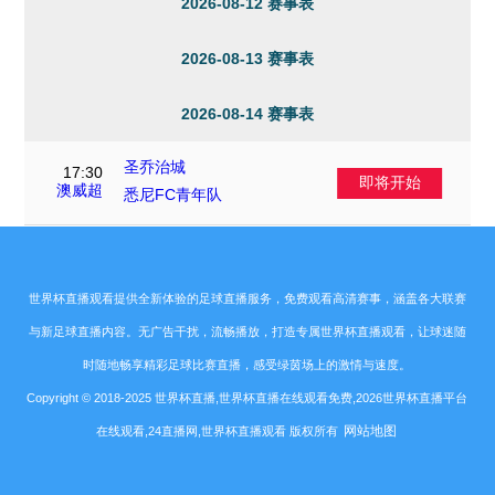
2026-08-12 赛事表
2026-08-13 赛事表
2026-08-14 赛事表
圣乔治城
17:30
即将开始
VS
澳威超
悉尼FC青年队
世界杯直播观看提供全新体验的足球直播服务，免费观看高清赛事，涵盖各大联赛
与新足球直播内容。无广告干扰，流畅播放，打造专属世界杯直播观看，让球迷随
时随地畅享精彩足球比赛直播，感受绿茵场上的激情与速度。
Copyright © 2018-2025 世界杯直播,世界杯直播在线观看免费,2026世界杯直播平台
网站地图
在线观看,24直播网,世界杯直播观看 版权所有