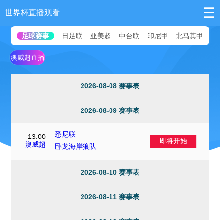
☰
世界杯直播观看
足球赛事
日足联
亚美超
中台联
印尼甲
北马其甲
澳
澳威超直播
2026-08-08 赛事表
2026-08-09 赛事表
悉尼联
13:00
即将开始
VS
澳威超
卧龙海岸狼队
2026-08-10 赛事表
2026-08-11 赛事表