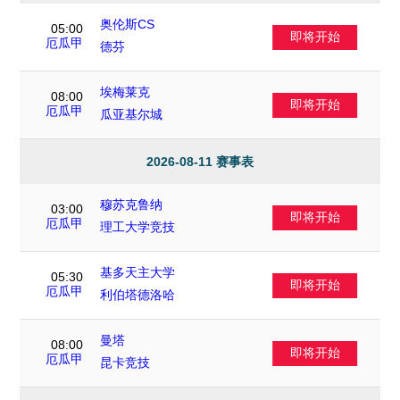
奥伦斯CS
05:00
即将开始
VS
厄瓜甲
德芬
埃梅莱克
08:00
即将开始
VS
厄瓜甲
瓜亚基尔城
2026-08-11 赛事表
穆苏克鲁纳
03:00
即将开始
VS
厄瓜甲
理工大学竞技
基多天主大学
05:30
即将开始
VS
厄瓜甲
利伯塔德洛哈
曼塔
08:00
即将开始
VS
厄瓜甲
昆卡竞技