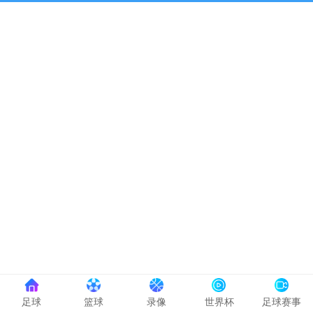
足球
篮球
录像
世界杯
足球赛事