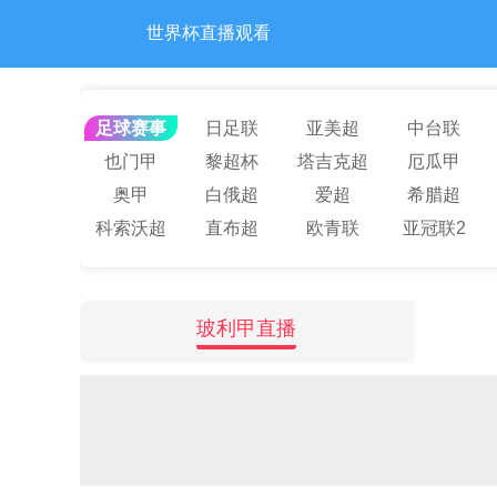
世界杯直播观看
足球赛事
日足联
亚美超
中台联
也门甲
黎超杯
塔吉克超
厄瓜甲
奥甲
白俄超
爱超
希腊超
科索沃超
直布超
欧青联
亚冠联2
玻利甲直播