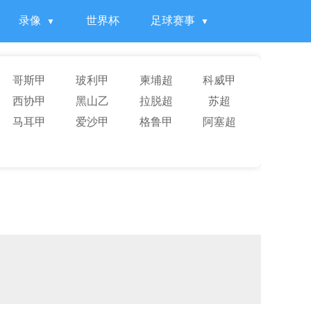
录像
世界杯
足球赛事
哥斯甲
玻利甲
柬埔超
科威甲
西协甲
黑山乙
拉脱超
苏超
马耳甲
爱沙甲
格鲁甲
阿塞超