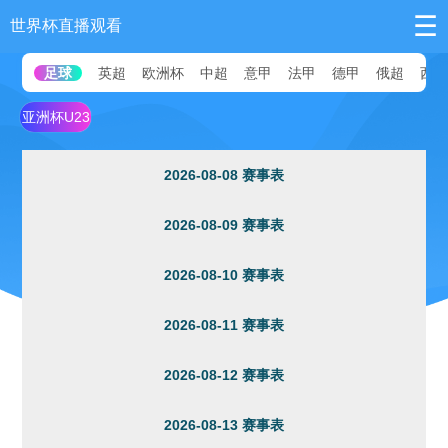
☰
世界杯直播观看
足球
英超
欧洲杯
中超
意甲
法甲
德甲
俄超
西
亚洲杯U23
直播
2026-08-08 赛事表
2026-08-09 赛事表
2026-08-10 赛事表
2026-08-11 赛事表
2026-08-12 赛事表
2026-08-13 赛事表