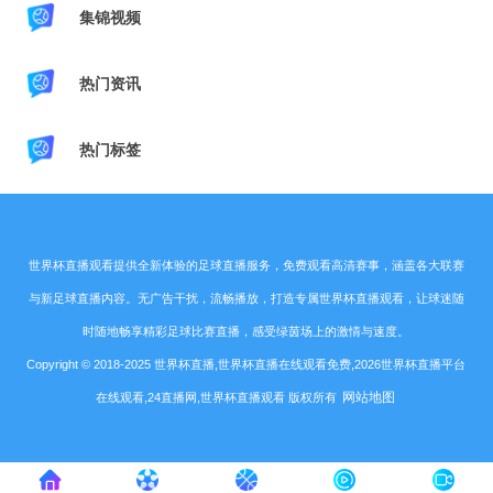
集锦视频
热门资讯
热门标签
世界杯直播观看提供全新体验的足球直播服务，免费观看高清赛事，涵盖各大联赛
与新足球直播内容。无广告干扰，流畅播放，打造专属世界杯直播观看，让球迷随
时随地畅享精彩足球比赛直播，感受绿茵场上的激情与速度。
Copyright © 2018-2025 世界杯直播,世界杯直播在线观看免费,2026世界杯直播平台
网站地图
在线观看,24直播网,世界杯直播观看 版权所有