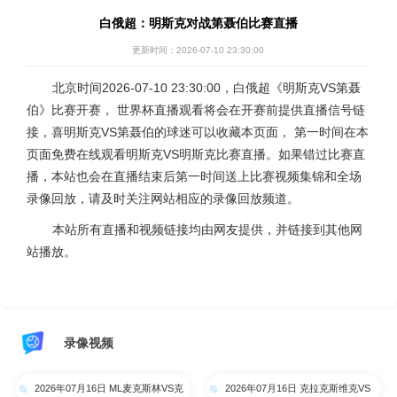
白俄超：明斯克对战第聂伯比赛直播
更新时间：2026-07-10 23:30:00
北京时间2026-07-10 23:30:00，白俄超《明斯克VS第聂
伯》比赛开赛， 世界杯直播观看将会在开赛前提供直播信号链
接，喜明斯克VS第聂伯的球迷可以收藏本页面， 第一时间在本
页面免费在线观看明斯克VS明斯克比赛直播。如果错过比赛直
播，本站也会在直播结束后第一时间送上比赛视频集锦和全场
录像回放，请及时关注网站相应的录像回放频道。
本站所有直播和视频链接均由网友提供，并链接到其他网
站播放。
录像视频
2026年07月16日 ML麦克斯林VS克
2026年07月16日 克拉克斯维克VS