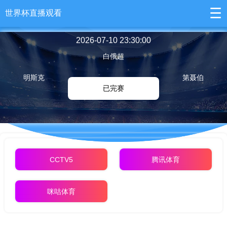
☰
世界杯直播观看
2026-07-10 23:30:00
白俄超
明斯克
第聂伯
已完赛
CCTV5
腾讯体育
咪咕体育