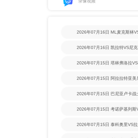
录像视频
2026年07月16日 ML麦克斯
【高清回放】
2026年07月16日 凯拉特VS
放】
2026年07月15日 塔林弗洛拉V
【高清回放】
2026年07月15日 阿拉拉特亚
【高清回放】
2026年07月15日 巴尼亚卢卡
场录像【高清回放】
2026年07月15日 考诺萨基列
清回放】
2026年07月15日 泰科奥里V
放】