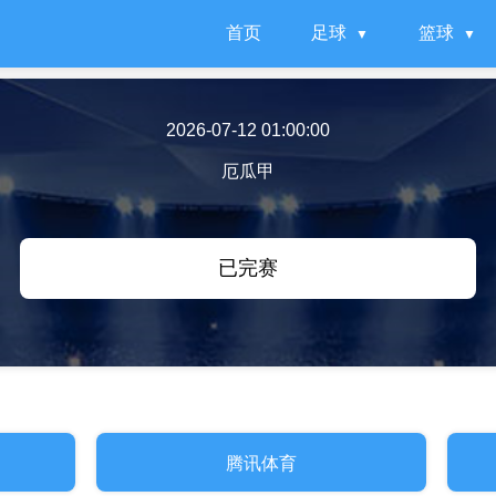
首页
足球
篮球
2026-07-12 01:00:00
厄瓜甲
已完赛
腾讯体育