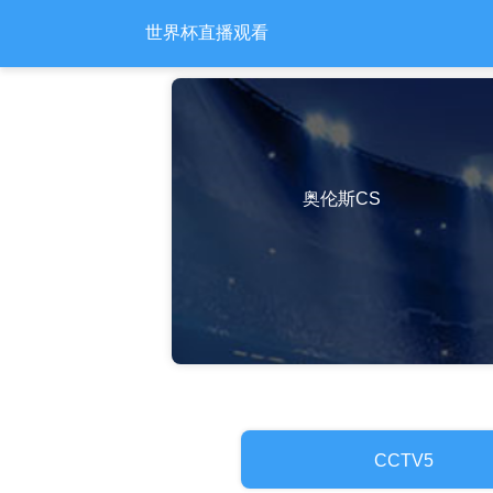
世界杯直播观看
奥伦斯CS
CCTV5