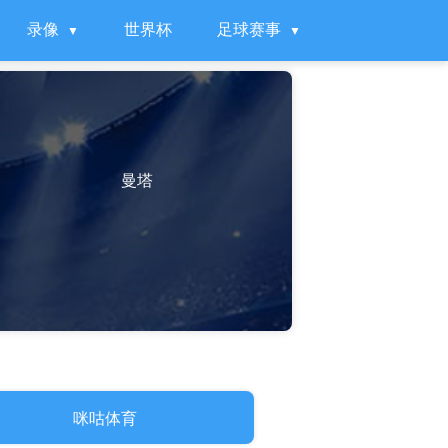
录像
世界杯
足球赛事
曼塔
咪咕体育