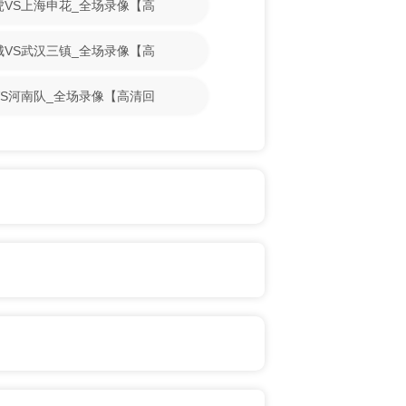
门虎VS上海申花_全场录像【高
鹏城VS武汉三镇_全场录像【高
牛VS河南队_全场录像【高清回