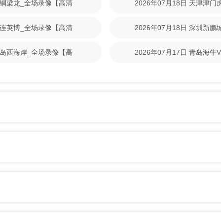
重庆铜梁龙_全场录像【高清
2026年07月18日 天津津
清回放】
S大连英博_全场录像【高清
2026年07月18日 深圳新
清回放】
S青岛西海岸_全场录像【高
2026年07月17日 青岛海
放】