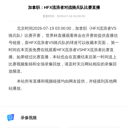
加拿职：HFX流浪者对战骑兵队比赛直播
更新时间：2026-07-19 03:00:00
北京时间2026-07-19 03:00:00，加拿职《HFX流浪者VS
骑兵队》比赛开赛， 世界杯直播观看将会在开赛前提供直播信
号链接，喜HFX流浪者VS骑兵队的球迷可以收藏本页面， 第一
时间在本页面免费在线观看HFX流浪者VSHFX流浪者比赛直
播。如果错过比赛直播，本站也会在直播结束后第一时间送上
比赛视频集锦和全场录像回放，请及时关注网站相应的录像回
放频道。
本站所有直播和视频链接均由网友提供，并链接到其他网
站播放。
录像视频