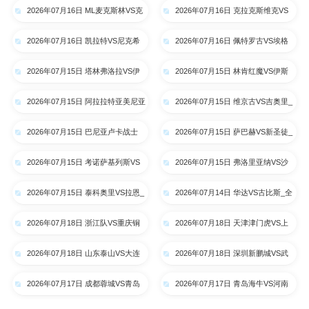
2026年07月16日 ML麦克斯林VS克
2026年07月16日 克拉克斯维克VS
拉约瓦大学_全场录像【高清回放】
阿特比森_全场录像【高清回放】
2026年07月16日 凯拉特VS尼克希
2026年07月16日 佩特罗古VS埃格
奇_全场录像【高清回放】
纳蒂亚_全场录像【高清回放】
2026年07月15日 塔林弗洛拉VS伊
2026年07月15日 林肯红魔VS伊斯
比利亚1999_全场录像【高清回
卡尔德斯_全场录像【高清回放】
2026年07月15日 阿拉拉特亚美尼亚
2026年07月15日 维京古VS吉奥里_
放】
VS里加FC_全场录像【高清回放】
全场录像【高清回放】
2026年07月15日 巴尼亚卢卡战士
2026年07月15日 萨巴赫VS新圣徒_
VS索非亚列夫斯基_全场录像【高
全场录像【高清回放】
2026年07月15日 考诺萨基列斯VS
2026年07月15日 弗洛里亚纳VS沙
清回放】
德利塔_全场录像【高清回放】
姆洛克_全场录像【高清回放】
2026年07月15日 泰科奥里VS拉恩_
2026年07月14日 华达VS古比斯_全
全场录像【高清回放】
场录像【高清回放】
2026年07月18日 浙江队VS重庆铜
2026年07月18日 天津津门虎VS上
梁龙_全场录像【高清回放】
海申花_全场录像【高清回放】
2026年07月18日 山东泰山VS大连
2026年07月18日 深圳新鹏城VS武
英博_全场录像【高清回放】
汉三镇_全场录像【高清回放】
2026年07月17日 成都蓉城VS青岛
2026年07月17日 青岛海牛VS河南
西海岸_全场录像【高清回放】
队_全场录像【高清回放】