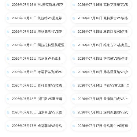
2026年07月16日 ML麦克斯林VS克
2026年07月16日 克拉克斯维克VS
拉约瓦大学_全场录像【高清回放】
阿特比森_全场录像【高清回放】
2026年07月16日 凯拉特VS尼克希
2026年07月16日 佩特罗古VS埃格
奇_全场录像【高清回放】
纳蒂亚_全场录像【高清回放】
2026年07月15日 塔林弗洛拉VS伊
2026年07月15日 林肯红魔VS伊斯
比利亚1999_全场录像【高清回
卡尔德斯_全场录像【高清回放】
2026年07月15日 阿拉拉特亚美尼亚
2026年07月15日 维京古VS吉奥里_
放】
VS里加FC_全场录像【高清回放】
全场录像【高清回放】
2026年07月15日 巴尼亚卢卡战士
2026年07月15日 萨巴赫VS新圣徒_
VS索非亚列夫斯基_全场录像【高
全场录像【高清回放】
2026年07月15日 考诺萨基列斯VS
2026年07月15日 弗洛里亚纳VS沙
清回放】
德利塔_全场录像【高清回放】
姆洛克_全场录像【高清回放】
2026年07月15日 泰科奥里VS拉恩_
2026年07月14日 华达VS古比斯_全
全场录像【高清回放】
场录像【高清回放】
2026年07月18日 浙江队VS重庆铜
2026年07月18日 天津津门虎VS上
梁龙_全场录像【高清回放】
海申花_全场录像【高清回放】
2026年07月18日 山东泰山VS大连
2026年07月18日 深圳新鹏城VS武
英博_全场录像【高清回放】
汉三镇_全场录像【高清回放】
2026年07月17日 成都蓉城VS青岛
2026年07月17日 青岛海牛VS河南
西海岸_全场录像【高清回放】
队_全场录像【高清回放】