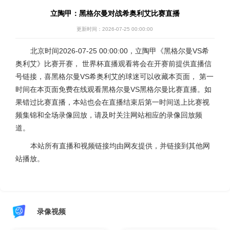
立陶甲：黑格尔曼对战希奥利艾比赛直播
更新时间：2026-07-25 00:00:00
北京时间2026-07-25 00:00:00，立陶甲《黑格尔曼VS希
奥利艾》比赛开赛， 世界杯直播观看将会在开赛前提供直播信
号链接，喜黑格尔曼VS希奥利艾的球迷可以收藏本页面， 第一
时间在本页面免费在线观看黑格尔曼VS黑格尔曼比赛直播。如
果错过比赛直播，本站也会在直播结束后第一时间送上比赛视
频集锦和全场录像回放，请及时关注网站相应的录像回放频
道。
本站所有直播和视频链接均由网友提供，并链接到其他网
站播放。
录像视频