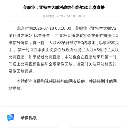
美职业：亚特兰大联对战纳什维尔SC比赛直播
更新时间：2026-07-18 08:10:00
北京时间2026-07-18 08:10:00，美职业《亚特兰大联VS
纳什维尔SC》比赛开赛， 世界杯直播观看将会在开赛前提供直
播信号链接，喜亚特兰大联VS纳什维尔SC的球迷可以收藏本页
面， 第一时间在本页面免费在线观看亚特兰大联VS亚特兰大联
比赛直播。如果错过比赛直播，本站也会在直播结束后第一时
间送上比赛视频集锦和全场录像回放，请及时关注网站相应的
录像回放频道。
本站所有直播和视频链接均由网友提供，并链接到其他网
站播放。
录像视频