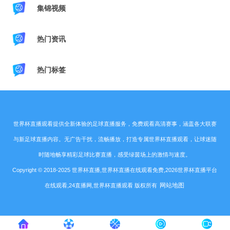
集锦视频
热门资讯
热门标签
世界杯直播观看提供全新体验的足球直播服务，免费观看高清赛事，涵盖各大联赛
与新足球直播内容。无广告干扰，流畅播放，打造专属世界杯直播观看，让球迷随
时随地畅享精彩足球比赛直播，感受绿茵场上的激情与速度。
Copyright © 2018-2025 世界杯直播,世界杯直播在线观看免费,2026世界杯直播平台
网站地图
在线观看,24直播网,世界杯直播观看 版权所有