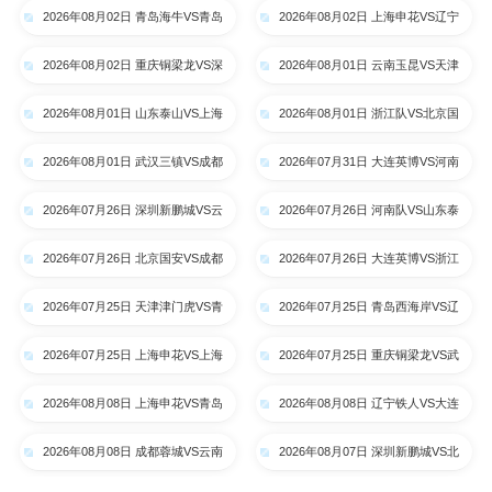
2026年08月02日 青岛海牛VS青岛
2026年08月02日 上海申花VS辽宁
西海岸_全场录像【高清回放】
铁人_全场录像【高清回放】
2026年08月02日 重庆铜梁龙VS深
2026年08月01日 云南玉昆VS天津
圳新鹏城_全场录像【高清回放】
津门虎_全场录像【高清回放】
2026年08月01日 山东泰山VS上海
2026年08月01日 浙江队VS北京国
海港_全场录像【高清回放】
安_全场录像【高清回放】
2026年08月01日 武汉三镇VS成都
2026年07月31日 大连英博VS河南
蓉城_全场录像【高清回放】
队_全场录像【高清回放】
2026年07月26日 深圳新鹏城VS云
2026年07月26日 河南队VS山东泰
南玉昆_全场录像【高清回放】
山_全场录像【高清回放】
2026年07月26日 北京国安VS成都
2026年07月26日 大连英博VS浙江
蓉城_全场录像【高清回放】
队_全场录像【高清回放】
2026年07月25日 天津津门虎VS青
2026年07月25日 青岛西海岸VS辽
岛海牛_全场录像【高清回放】
宁铁人_全场录像【高清回放】
2026年07月25日 上海申花VS上海
2026年07月25日 重庆铜梁龙VS武
海港_全场录像【高清回放】
汉三镇_全场录像【高清回放】
2026年08月08日 上海申花VS青岛
2026年08月08日 辽宁铁人VS大连
海牛_全场录像【高清回放】
英博_全场录像【高清回放】
2026年08月08日 成都蓉城VS云南
2026年08月07日 深圳新鹏城VS北
玉昆_全场录像【高清回放】
京国安_全场录像【高清回放】