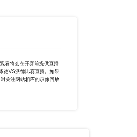
杯直播观看将会在开赛前提供直播
派德VS派德比赛直播。如果
及时关注网站相应的录像回放