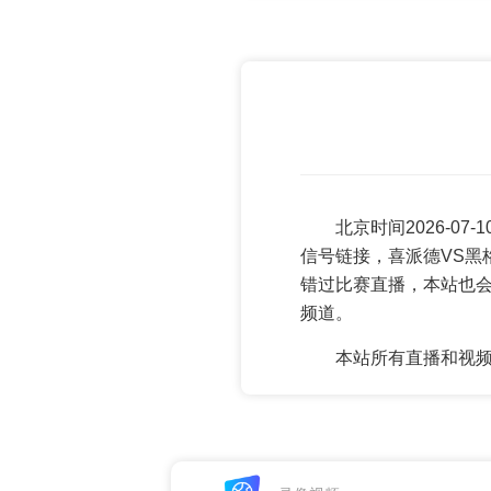
北京时间2026-0
信号链接，喜派德VS黑
错过比赛直播，本站也
频道。
本站所有直播和视