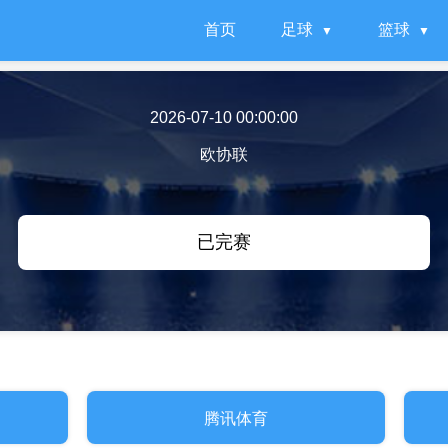
首页
足球
篮球
2026-07-10 00:00:00
欧协联
已完赛
腾讯体育