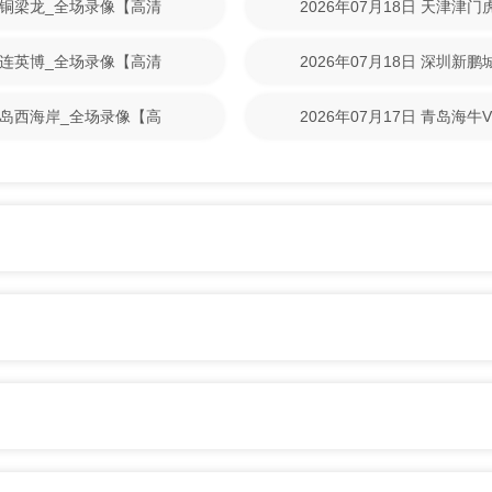
重庆铜梁龙_全场录像【高清
2026年07月18日 天津津
清回放】
S大连英博_全场录像【高清
2026年07月18日 深圳新
清回放】
S青岛西海岸_全场录像【高
2026年07月17日 青岛海
放】