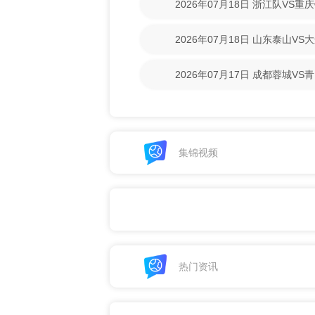
2026年07月18日 浙江队VS
回放】
2026年07月18日 山东泰山V
回放】
2026年07月17日 成都蓉城V
清回放】
集锦视频
热门资讯