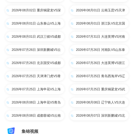
西海岸_全场录像【高清回放】
铁人_全场录像【高清回放】
2026年08月02日 重庆铜梁龙VS深
2026年08月01日 云南玉昆VS天津
圳新鹏城_全场录像【高清回放】
津门虎_全场录像【高清回放】
2026年08月01日 山东泰山VS上海
2026年08月01日 浙江队VS北京国
海港_全场录像【高清回放】
安_全场录像【高清回放】
2026年08月01日 武汉三镇VS成都
2026年07月31日 大连英博VS河南
蓉城_全场录像【高清回放】
队_全场录像【高清回放】
2026年07月26日 深圳新鹏城VS云
2026年07月26日 河南队VS山东泰
南玉昆_全场录像【高清回放】
山_全场录像【高清回放】
2026年07月26日 北京国安VS成都
2026年07月26日 大连英博VS浙江
蓉城_全场录像【高清回放】
队_全场录像【高清回放】
2026年07月25日 天津津门虎VS青
2026年07月25日 青岛西海岸VS辽
岛海牛_全场录像【高清回放】
宁铁人_全场录像【高清回放】
2026年07月25日 上海申花VS上海
2026年07月25日 重庆铜梁龙VS武
海港_全场录像【高清回放】
汉三镇_全场录像【高清回放】
2026年08月08日 上海申花VS青岛
2026年08月08日 辽宁铁人VS大连
海牛_全场录像【高清回放】
英博_全场录像【高清回放】
2026年08月08日 成都蓉城VS云南
2026年08月07日 深圳新鹏城VS北
玉昆_全场录像【高清回放】
京国安_全场录像【高清回放】
集锦视频