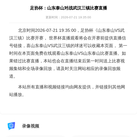
足协杯：山东泰山对战武汉三镇比赛直播
更新时间：2026-07-21 19:35:00
北京时间2026-07-21 19:35:00，足协杯《山东泰山VS武
汉三镇》比赛开赛， 世界杯直播观看将会在开赛前提供直播信
号链接，喜山东泰山VS武汉三镇的球迷可以收藏本页面， 第一
时间在本页面免费在线观看山东泰山VS山东泰山比赛直播。如
果错过比赛直播，本站也会在直播结束后第一时间送上比赛视
频集锦和全场录像回放，请及时关注网站相应的录像回放频
道。
本站所有直播和视频链接均由网友提供，并链接到其他网
站播放。
录像视频